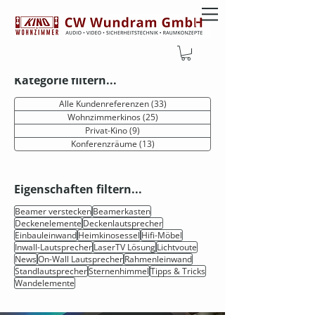
PROJEKTE
Kategorie filtern...
Alle Kundenreferenzen
(33)
33 Beiträge
Wohnzimmerkinos
(25)
25 Beiträge
Privat-Kino
(9)
9 Beiträge
Konferenzräume
(13)
13 Beiträge
Eigenschaften filtern...
Beamer verstecken
Beamerkasten
Deckenelemente
Deckenlautsprecher
Einbauleinwand
Heimkinosessel
Hifi-Möbel
Inwall-Lautsprecher
LaserTV Lösung
Lichtvoute
News
On-Wall Lautsprecher
Rahmenleinwand
Standlautsprecher
Sternenhimmel
Tipps & Tricks
Wandelemente