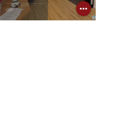
2 Min. Lesezeit
Heimkino "Gardasee" Teil 3