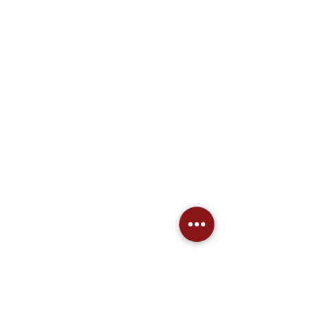
Allgemeine Lieferzeit:
Lagerware 3-7 Tage Lieferzeit
Bestellware auf Anfrage
Lieferkosten ab 5,99€
(produktabhängig)
Jetzt Angebot einholen
KONTAKT
AVC Dennis Brandis
Audio • Video • Steuerung •
Sicherheitstechnik •
Raumkonzepte
Adlergestell 777