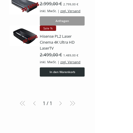
Standardpreis
2.999,00 €
Sale-Preis
2.799,00 €
inkl. MwSt.
|
zzgl. Versand
Anfragen
Sale %
Hisense PL2 Laser
Cinema 4K Ultra HD
LaserTV
Standardpreis
2.499,00 €
Sale-Preis
1.489,00 €
inkl. MwSt.
|
zzgl. Versand
In den Warenkorb
1
/
1
Lieferzeiten & -Kosten ↑