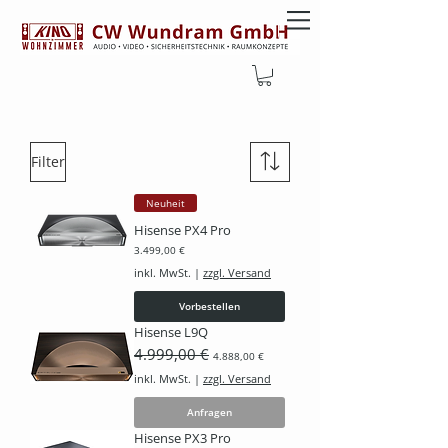
SHOP
LASERTV
Filter
Neuheit
Hisense PX4 Pro
Preis
3.499,00 €
inkl. MwSt.
|
zzgl. Versand
Vorbestellen
Hisense L9Q
Standardpreis
4.999,00 €
Sale-Preis
4.888,00 €
inkl. MwSt.
|
zzgl. Versand
Anfragen
Hisense PX3 Pro