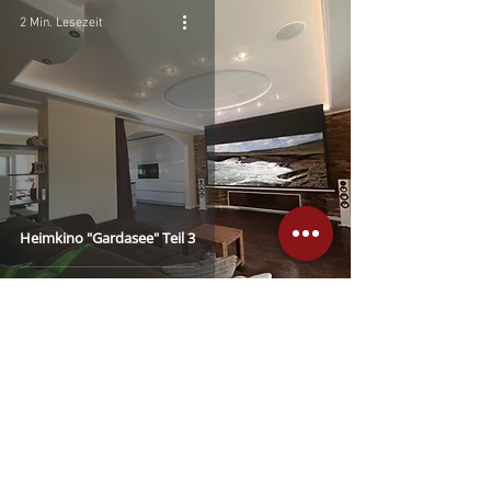
2 Min. Lesezeit
Heimkino "Gardasee" Teil 3