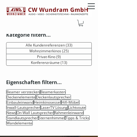
PROJEKTE
Kategorie filtern...
Alle Kundenreferenzen
(33)
33 Beiträge
Wohnzimmerkinos
(25)
25 Beiträge
Privat-Kino
(9)
9 Beiträge
Konferenzräume
(13)
13 Beiträge
Eigenschaften filtern...
Beamer verstecken
Beamerkasten
Deckenelemente
Deckenlautsprecher
Einbauleinwand
Heimkinosessel
Hifi-Möbel
Inwall-Lautsprecher
LaserTV Lösung
Lichtvoute
News
On-Wall Lautsprecher
Rahmenleinwand
Standlautsprecher
Sternenhimmel
Tipps & Tricks
Wandelemente