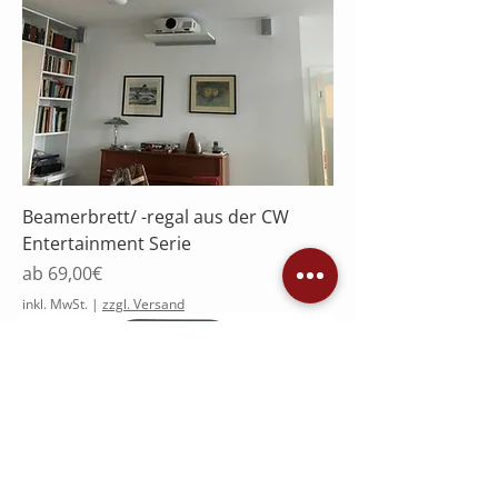
Beamerbrett/ -regal aus der CW
Entertainment Serie
Sale-Preis
ab
69,00€
inkl. MwSt.
|
zzgl. Versand
Zigbee