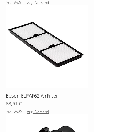
inkl. MwSt.
|
zzgl. Versand
Epson ELPAF62 AirFilter
Preis
63,91 €
inkl. MwSt.
|
zzgl. Versand