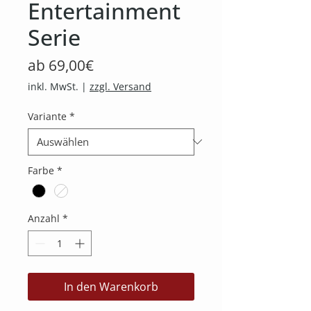
Entertainment
Serie
Sale-
ab
69,00€
Preis
inkl. MwSt.
|
zzgl. Versand
Variante
*
Farbe
*
Anzahl
*
In den Warenkorb