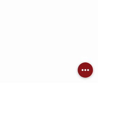
Lens - ELPLM15 - Mid throw - EB-PU
Series
Kompatibilität: Epson EH-QL3000 &
EH-QL7000
Jetzt Angebot einholen
KONTAKT
AVC Dennis Brandis
Audio • Video • Steuerung •
Sicherheitstechnik •
Raumkonzepte
Adlergestell 777
12527 Berlin
Telefon: 030 53218000
Email:
kontakt@heimkino.berlin
KONTAKT Onlineshop