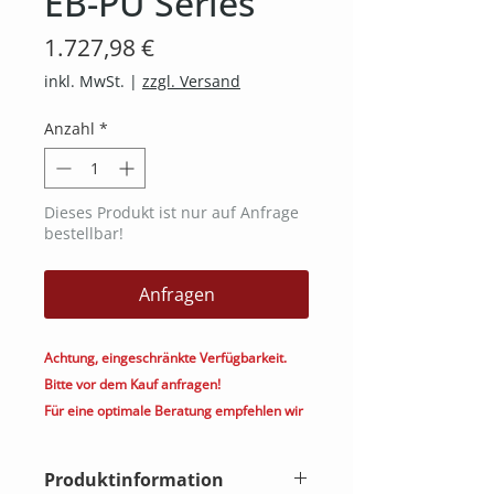
EB-PU Series
Preis
1.727,98 €
inkl. MwSt.
|
zzgl. Versand
Anzahl
*
Dieses Produkt ist nur auf Anfrage
bestellbar!
Anfragen
Achtung, eingeschränkte Verfügbarkeit.
Bitte vor dem Kauf anfragen!
Für eine optimale Beratung empfehlen wir
Ihnen das Produkt telefonisch oder per
Mail zu bestellen. (030 5321 8000/
Produktinformation
kontakt@heimkino.berlin