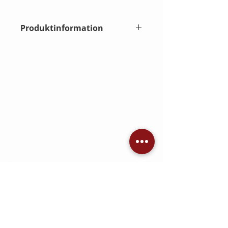
Ihnen das Produkt telefonisch oder per
Mail zu bestellen. (030 5321 8000/
Produktinformation
kontakt@heimkino.berlin
Lens - ELPLU03S - Short throw off
axis 1 - EB-PU Series
Kompatibilität: Epson EH-QL3000 &
EH-QL7000
Jetzt Angebot einholen
KONTAKT
AVC Dennis Brandis
Audio • Video • Steuerung •
Sicherheitstechnik •
Raumkonzepte
Adlergestell 777
12527 Berlin
Telefon: 030 53218000