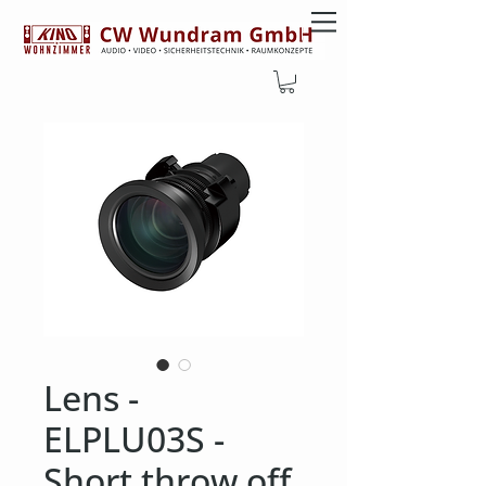
Lens -
ELPLU03S -
Short throw off