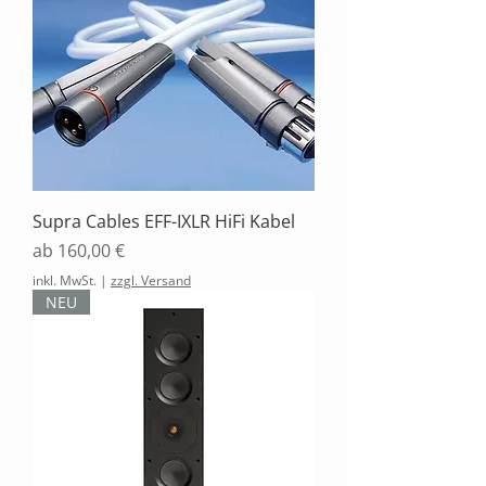
Supra Cables EFF-IXLR HiFi Kabel
Sale-Preis
ab
160,00 €
inkl. MwSt.
|
zzgl. Versand
NEU