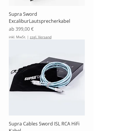
Supra Sword
ExcaliburLautsprecherkabel
Sale-Preis
ab
399,00 €
inkl. MwSt.
|
zzgl. Versand
Supra Cables Sword ISL RCA HiFi
Kabel