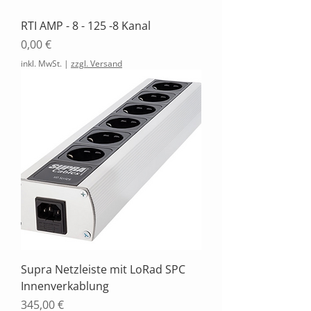
RTI AMP - 8 - 125 -8 Kanal
Preis
0,00 €
inkl. MwSt.
|
zzgl. Versand
Supra Netzleiste mit LoRad SPC
Innenverkablung
Preis
345,00 €