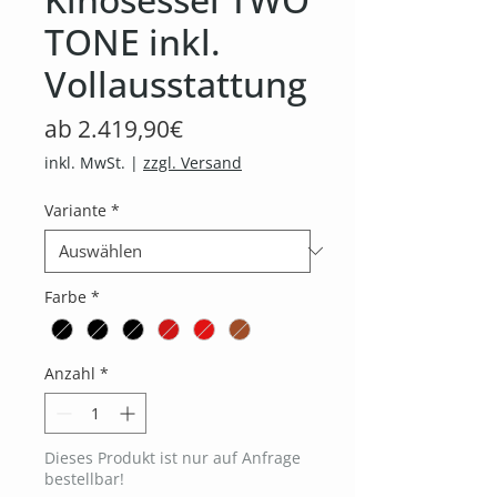
TONE inkl.
Vollausstattung
Sale-
ab
2.419,90€
Preis
inkl. MwSt.
|
zzgl. Versand
Variante
*
Farbe
*
Anzahl
*
Dieses Produkt ist nur auf Anfrage
bestellbar!