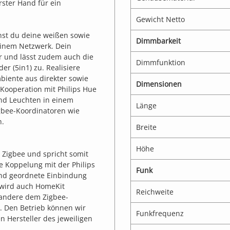
rster Hand für ein
Gewicht Netto
nst du deine weißen sowie
Dimmbarkeit
 einem Netzwerk. Dein
ar und lässt zudem auch die
Dimmfunktion
r (5in1) zu. Realisiere
biente aus direkter sowie
Dimensionen
Kooperation mit Philips Hue
und Leuchten in einem
Länge
gbee-Koordinatoren wie
n.
Breite
Höhe
Zigbee und spricht somit
ie Koppelung mit der Philips
Funk
und geordnete Einbindung
 wird auch HomeKit
Reichweite
 andere dem Zigbee-
. Den Betrieb können wir
Funkfrequenz
n Hersteller des jeweiligen