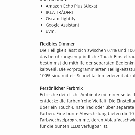
Amazon Echo Plus (Alexa)
IKEA TRÅDFRI
Osram Lightify
Google Assistant
uvm.
Flexibles Dimmen
Die Helligkeit lässt sich zwischen 0,1% und 1
das berührungsempfindliche Touch-Einstellrad
bestimmst du mithilfe der separaten Bedienkn
kaltweiß. Die vorprogrammierten Helligkeitss
100% sind mittels Schnelltasten jederzeit abru
Persönlicher Farbmix
Erfrische dein Licht-Ambiente mit einer selbs
entdecke die farbenfrohe Vielfalt. Die Einstell
über ein Touch-Einstellrad oder über separate
Farben. Eine bunte Abwechslung bieten dir 10 v
Farbwechselprogramme, deren Ablaufgeschwind
für die bunten LEDs verfügbar ist.