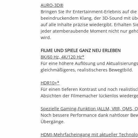
AURO-3D®
Bringen Sie Ihr Entertainment-Erlebnis auf die
beeindruckendem Klang, der 3D-Sound mit ü
auf alle Inhalte präzise wiedergibt. Erhalten Sie
jeder atemberaubende Moment nicht nur gehö
wird.
FILME UND SPIELE GANZ NEU ERLEBEN
8K/60 Hz, 4K/120 Hz*
Für eine höhere Auflösung und Aktualisierungs
gleichmäßigeres, realistischeres Bewegtbild.
HDR10+*
Für einen tieferen Kontrast und noch realistisch
Absichten der Filmemacher lückenlos wiederg
Spezielle Gaming-Funktion (ALLM, VRR, QMS, Q
Noch bessere Performance dank nahtloser Be
Übergänge.
HDMI-Mehrfacheingang mit aktueller Technolo