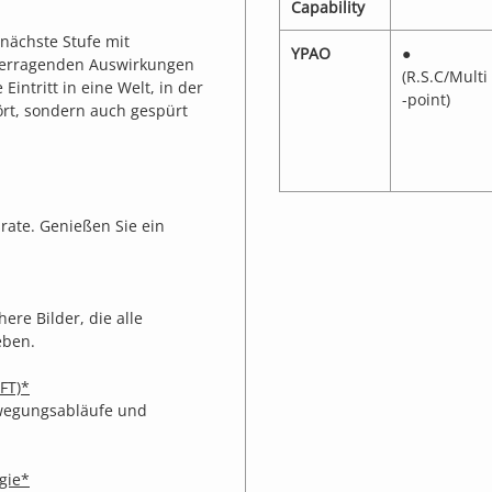
Capability
 nächste Stufe mit
YPAO
●
berragenden Auswirkungen
(R.S.C/Multi
 Eintritt in eine Welt, in der
-point)
rt, sondern auch gespürt
rate. Genießen Sie ein
ere Bilder, die alle
eben.
FT)*
wegungsabläufe und
gie*