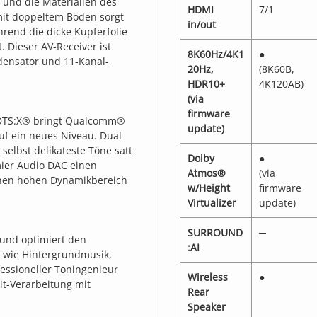
r und die Materialien des
HDMI
7/1
mit doppeltem Boden sorgt
in/out
hrend die dicke Kupferfolie
. Dieser AV-Receiver ist
8K60Hz/4K1
●
ensator und 11-Kanal-
20Hz,
(8K60B,
HDR10+
4K120AB)
(via
firmware
 DTS:X® bringt Qualcomm®
update)
uf ein neues Niveau. Dual
elbst delikateste Töne satt
Dolby
●
ier Audio DAC einen
Atmos®
(via
nen hohen Dynamikbereich
w/Height
firmware
Virtualizer
update)
SURROUND
─
 und optimiert den
:AI
 wie Hintergrundmusik,
ofessioneller Toningenieur
Wireless
●
it-Verarbeitung mit
Rear
Speaker