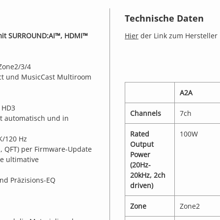
Technische Daten
, mit SURROUND:AI™, HDMI™
Hier
der Link zum Hersteller
Zone2/3/4
ect und MusicCast Multiroom
A2A
 HD3
Channels
7ch
t automatisch und in
Rated
100W
K/120 Hz
Output
, QFT) per Firmware-Update
Power
e ultimative
(20Hz-
20kHz, 2ch
nd Präzisions-EQ
driven)
Zone
Zone2