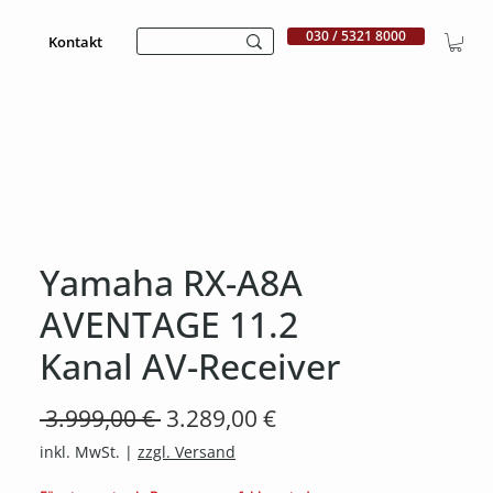
030 / 5321 8000
Kontakt
Yamaha RX-A8A
AVENTAGE 11.2
Kanal AV-Receiver
Standardpreis
Sale-
 3.999,00 € 
3.289,00 €
Preis
inkl. MwSt.
|
zzgl. Versand