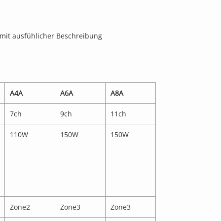
 mit ausfühlicher Beschreibung
A4A
A6A
A8A
7ch
9ch
11ch
110W
150W
150W
Zone2
Zone3
Zone3