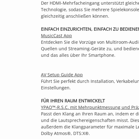
Der HDMI-Mehrfacheingang unterstützt gleich
Technologie, sodass Sie mehrere Spielekonsol
gleichzeitig anschließen können.
EINFACH EINZURICHTEN, EINFACH ZU BEDIENE
MusicCast App
Entdecken Sie die Vorzüge von Multiroom-Audio,
Quellen und Streaming-Geräte zu, und bediene
und das alles über Ihr Smartphone.
AV Setup Guide App
Führt Sie perfekt durch Installation, Verkabel
Einstellungen.
FÜR IHREN RAUM ENTWICKELT
YPAO™-R.S.C. mit Mehrpunktmessung und Präz
Passt den Klang an Ihren Raum an, indem er d
und die Lautsprechereigenschaften misst. Dies
außerdem die Klangparameter für maximale L
Dolby Atmos®, DTS:X®.