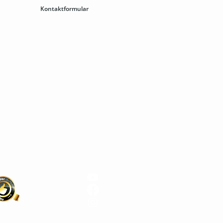
00
Kontaktformular
lineshop
mbH
9029
kino.berlin