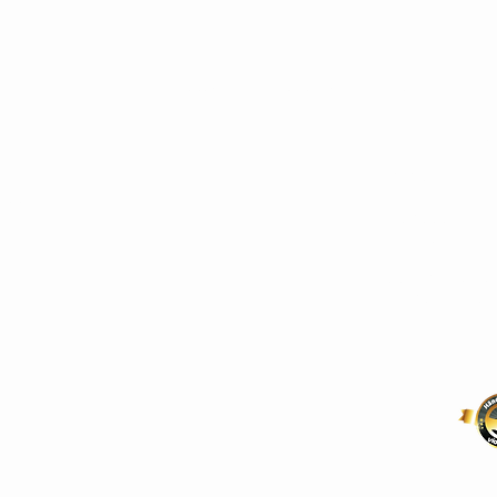
inholen
030 / 5321 80
AGB
Impressum
Datenschutz
FAQ
KONTAKT On
CW Wundram G
tstechnik •
Adlergestell 777
12527 Berlin
Telefon: 030 6706
Email: shop@heim