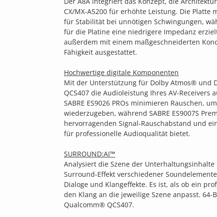
Der A8A integriert das Konzept, die Architektu
CX/MX-A5200 für erhöhte Leistung. Die Platte 
für Stabilität bei unnötigen Schwingungen, wä
für die Platine eine niedrigere Impedanz erzielt
außerdem mit einem maßgeschneiderten Kond
Fähigkeit ausgestattet.
Hochwertige digitale Komponenten
Mit der Unterstützung für Dolby Atmos® und
QCS407 die Audioleistung Ihres AV-Receivers a
SABRE ES9026 PROs minimieren Rauschen, um s
wiederzugeben, während SABRE ES9007S Prem
hervorragenden Signal-Rauschabstand und ei
für professionelle Audioqualität bietet.
SURROUND:AI™
Analysiert die Szene der Unterhaltungsinhalte
Surround-Effekt verschiedener Soundelemente
Dialoge und Klangeffekte. Es ist, als ob ein pr
den Klang an die jeweilige Szene anpasst. 64-B
Qualcomm® QCS407.