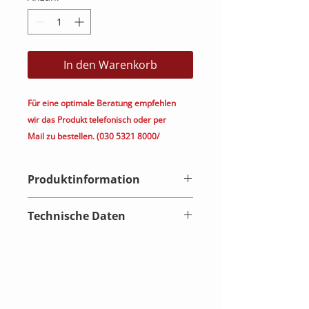
In den Warenkorb
Für eine optimale Beratung empfehlen
wir das Produkt telefonisch oder per
Mail zu bestellen. (030 5321 8000/
Produktinformation
Der beste Streaming-Verstärker
Technische Daten
Optimaler Klang
Merkmal
Beschreibung
Es stehen verschiedene EQ- und
parametrische EQ-Optionen zur
Abmessungen und
190 mm x 190mm x 63
Verfügung, um den Klang an
Gewicht
mm, 1,84 kg
individuelle Vorlieben,