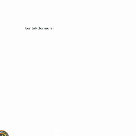
00
Kontaktformular
lineshop
mbH
9029
kino.berlin