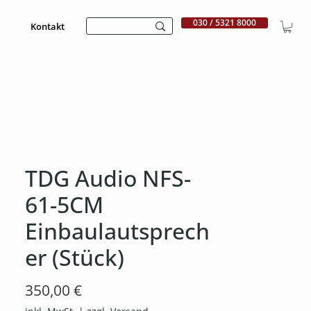
030 / 5321 8000
Kontakt
TDG Audio NFS-
61-5CM
Einbaulautsprech
er (Stück)
Preis
350,00 €