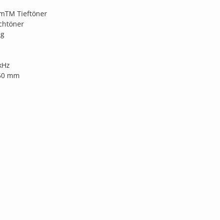
rmTM Tieftöner
chtöner
ng
kHz
 50 mm