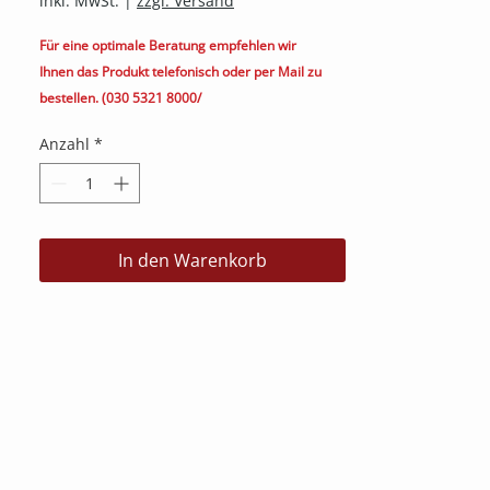
inkl. MwSt.
|
zzgl. Versand
Für eine optimale Beratung empfehlen wir
Ihnen das Produkt telefonisch oder per Mail zu
bestellen. (030 5321 8000/
kontakt@heimkino.berlin)
Anzahl
*
In den Warenkorb