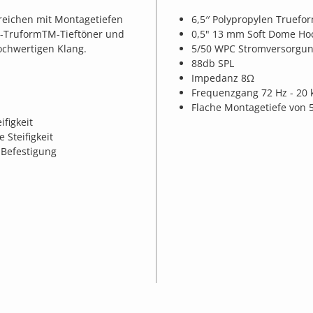
ereichen mit Montagetiefen
6,5′′ Polypropylen Truefo
en-TruformTM-Tieftöner und
0,5" 13 mm Soft Dome Ho
ochwertigen Klang.
5/50 WPC Stromversorgu
88db SPL
Impedanz 8Ω
Frequenzgang 72 Hz - 20 
Flache Montagetiefe von
figkeit
 Steifigkeit
 Befestigung