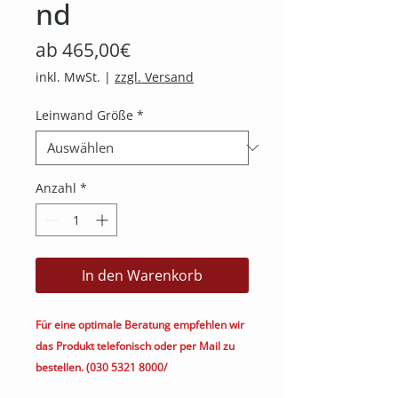
nd
Sale-
ab
465,00€
Preis
inkl. MwSt.
|
zzgl. Versand
Leinwand Größe
*
Anzahl
*
In den Warenkorb
Für eine optimale Beratung empfehlen wir
das Produkt telefonisch oder per Mail zu
bestellen. (030 5321 8000/
kontakt@heimkino.berlin)