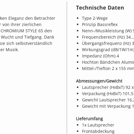
Technische Daten
ken Eleganz den Betrachter
Type 2-Wege
 von ihrer zierlichen
Prinzip Bassreflex
ie CHROMIUM STYLE 65 den
Nenn-/Musikleistung (W) 
it Wucht und Tiefgang. Dank
Frequenzbereich (Hz) 34..
ie sich selbstverständlich
Übergangsfrequenz (Hz) 3
er Musik.
Wirkungsgrad (dB/1W/1m)
Impedanz (Ohm) 4
Hochton Bändchen Alum
Mittel-/Tiefton 2 x 155 m
Abmessungen/Gewicht
Lautsprecher (HxBxT) 92 x
Verpackung (HxBxT) 101,5
Gewicht Lautsprecher 16,
Gewicht mit Verpackung 1
Lieferumfang
1x Lautsprecher
Frontabdeckung