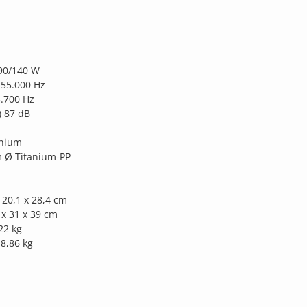
90/140 W
.55.000 Hz
.700 Hz
 87 dB
inium
m Ø Titanium-PP
 20,1 x 28,4 cm
 x 31 x 39 cm
22 kg
8,86 kg