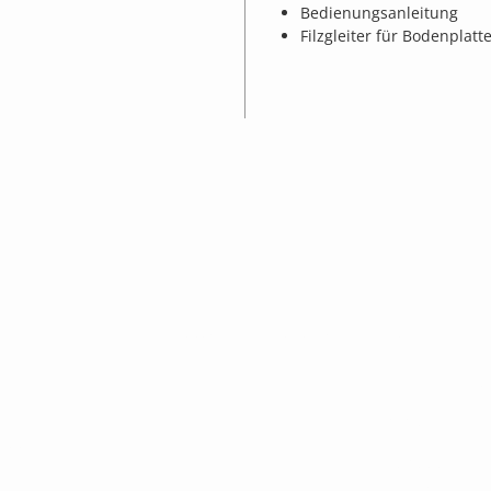
Bedienungsanleitung
Filzgleiter für Bodenplatt
inholen
030 / 5321 80
AGB
Impressum
Datenschutz
FAQ
KONTAKT On
CW Wundram G
tstechnik •
Adlergestell 777
12527 Berlin