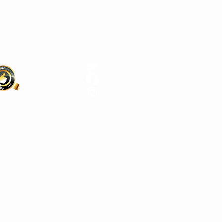
9029
kino.berlin