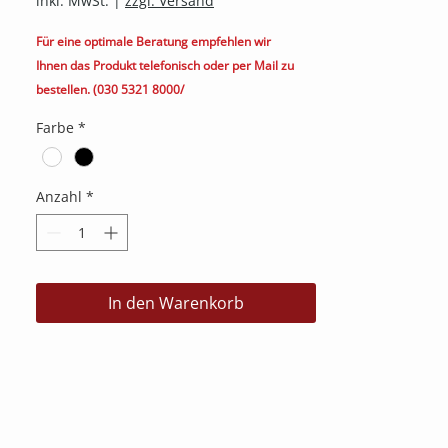
inkl. MwSt.
|
zzgl. Versand
Für eine optimale Beratung empfehlen wir
Ihnen das Produkt telefonisch oder per Mail zu
bestellen. (030 5321 8000/
kontakt@heimkino.berlin)
Farbe
*
Anzahl
*
In den Warenkorb