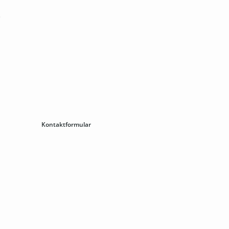
e
00
Kontaktformular
lineshop
mbH