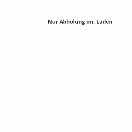
Nur Abholung im, Laden
Jetzt Angebot e
KONTAKT
AVC Dennis Brandis
Audio • Video • Steuerung • Sicherhei
Raumkonzepte
Adlergestell 777