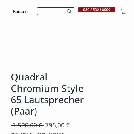
030 / 5321 8000
Kontakt
Quadral
Chromium Style
65 Lautsprecher
(Paar)
Standardpreis
Sale-
 1.590,00 € 
795,00 €
Preis