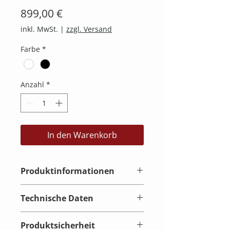
Preis
899,00 €
inkl. MwSt.
|
zzgl. Versand
Farbe
*
Anzahl
*
In den Warenkorb
Produktinformationen
Der Vestra W12 Subwoofer von
Technische Daten
Monitor Audio wurde für
audiophile Hörer entwickelt, die
Gehäusekonzept
keine Kompromisse beim Bass
Produktsicherheit
Geschlossen / Aktiv