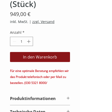
(Stück)
Preis
949,00 €
inkl. MwSt.
|
zzgl. Versand
Anzahl
*
In den Warenkorb
Für eine optimale Beratung empfehlen wir
das Produkt telefonisch oder per Mail zu
bestellen. (030 5321 8000/
kontakt@heimkino.berlin)
Produktinformationen
Monitor Audio Creator Serie Stufe
Technische Daten