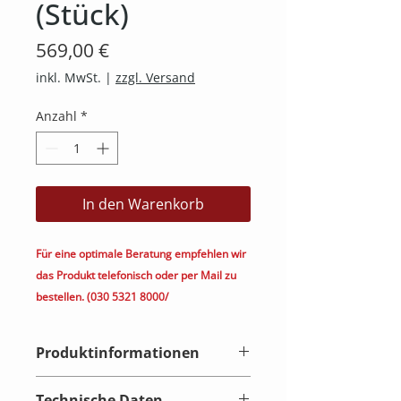
(Stück)
Preis
569,00 €
inkl. MwSt.
|
zzgl. Versand
Anzahl
*
In den Warenkorb
Für eine optimale Beratung empfehlen wir
das Produkt telefonisch oder per Mail zu
bestellen. (030 5321 8000/
kontakt@heimkino.berlin)
Produktinformationen
Monitor Audio Creator Serie Stufe
Technische Daten