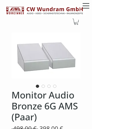
Monitor Audio
Bronze 6G AMS
(Paar)
Standardpreis
Sale-
 498,00 € 
398,00 €