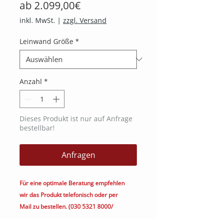
Sale-
ab
2.099,00€
Preis
inkl. MwSt.
|
zzgl. Versand
Leinwand Größe
*
Anzahl
*
Dieses Produkt ist nur auf Anfrage
bestellbar!
Anfragen
Für eine optimale Beratung empfehlen
wir das Produkt telefonisch oder per
Mail zu bestellen. (030 5321 8000/
kontakt@heimkino.berlin)