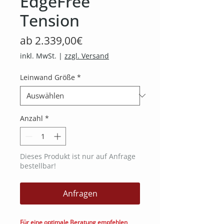
EdgeFree
Tension
Sale-
ab
2.339,00€
Preis
inkl. MwSt.
|
zzgl. Versand
Leinwand Größe
*
Anzahl
*
Dieses Produkt ist nur auf Anfrage
bestellbar!
Anfragen
Für eine optimale Beratung empfehlen