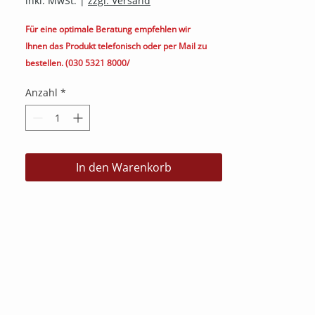
inkl. MwSt.
|
zzgl. Versand
Für eine optimale Beratung empfehlen wir
Ihnen das Produkt telefonisch oder per Mail zu
bestellen. (030 5321 8000/
kontakt@heimkino.berlin)
Anzahl
*
In den Warenkorb