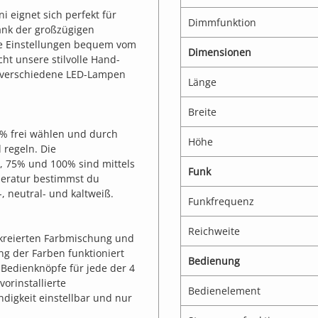
 eignet sich perfekt für
Dimmfunktion
ank der großzügigen
he Einstellungen bequem vom
Dimensionen
ht unsere stilvolle Hand-
r verschiedene LED-Lampen
Länge
Breite
00% frei wählen und durch
Höhe
 regeln. Die
, 75% und 100% sind mittels
Funk
peratur bestimmst du
, neutral- und kaltweiß.
Funkfrequenz
Reichweite
t kreierten Farbmischung und
ung der Farben funktioniert
Bedienung
 Bedienknöpfe für jede der 4
orinstallierte
Bedienelement
igkeit einstellbar und nur