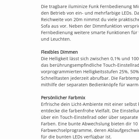
Die tragbare iluminize Funk Fernbedienung Mini
den Betrieb von ein- und mehrfarbige LEDs. D
Reichweite von 20m nimmst du viele praktisc
Sofa aus vor. Neben der Dimmfunktion verspric
Fernbedienung weitere smarte Funktionen fü
und Leuchten.
Flexibles Dimmen
Die Helligkeit lässt sich zwischen 0,1% und 1
das berührungsempfindliche Touch-Einstellrad
vorprogrammierten Helligkeitsstufen 25%, 50%
Schnelltasten jederzeit abrufbar. Die Farbtem
mithilfe der separaten Bedienknöpfe für warm-
Persönlicher Farbmix
Erfrische dein Licht-Ambiente mit einer selbs
entdecke die farbenfrohe Vielfalt. Die Einstell
über ein Touch-Einstellrad oder über separate
Farben. Eine bunte Abwechslung bieten dir 10 v
Farbwechselprogramme, deren Ablaufgeschwind
für die bunten LEDs verfügbar ist.