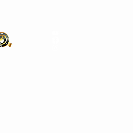
9029
kino.berlin