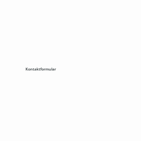
00
Kontaktformular
lineshop
mbH