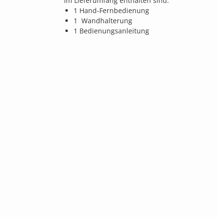
Im Lieferumfang enthalten sind:
1 Hand-Fernbedienung
1 Wandhalterung
1 Bedienungsanleitung
Jetzt Angebot e
KONTAKT
AVC Dennis Brandis
Audio • Video • Steuerung • Sicherhei
Raumkonzepte
Adlergestell 777
12527 Berlin