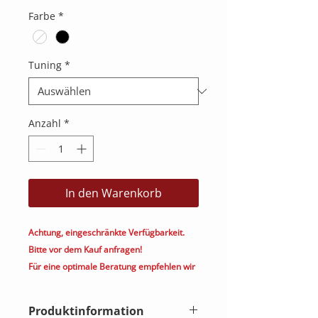
Farbe
*
Tuning
*
Anzahl
*
In den Warenkorb
Achtung, eingeschränkte Verfügbarkeit.
Bitte vor dem Kauf anfragen!
Für eine optimale Beratung empfehlen wir
Ihnen das Produkt telefonisch oder per
Mail zu bestellen. (030 5321 8000/
Produktinformation
kontakt@heimkino.berlin