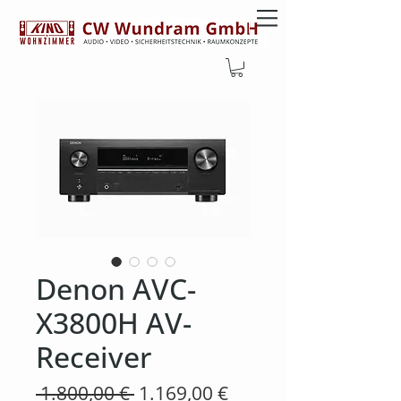
Denon AVC-
X3800H AV-
Receiver
Standardpreis
Sale-
 1.800,00 € 
1.169,00 €