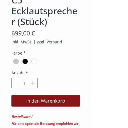
Ecklautspreche
r (Stück)
Preis
699,00 €
inkl. MwSt.
|
zzgl. Versand
Farbe
*
Anzahl
*
In den Warenkorb
Bestellware !
Für eine optimale Beratung em
pf
ehlen wir