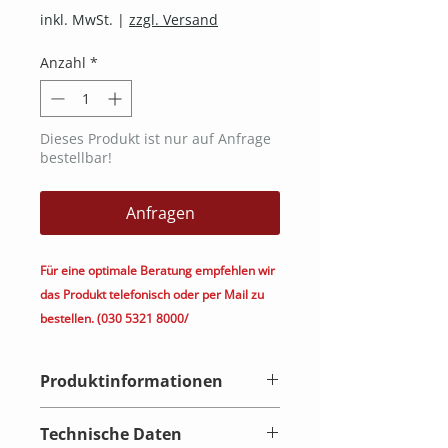
inkl. MwSt.
|
zzgl. Versand
Anzahl
*
Dieses Produkt ist nur auf Anfrage
bestellbar!
Anfragen
Für eine optimale Beratung empfehlen wir
das Produkt telefonisch oder per Mail zu
bestellen. (030 5321 8000/
kontakt@heimkino.berlin)
Produktinformationen
W4100i | 4K HDR LED Heimkino-
Technische Daten
Beamer mit 100% DCI-P3 und KI-