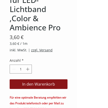
Lichtband
‚Color &
Ambience Pro
Preis
3,60 €
3,60 €
/
1m
3,60 €
inkl. MwSt.
|
zzgl. Versand
pro
1
Anzahl
*
Meter
In den Warenkorb
Für eine optimale Beratung empfehlen wir
das Produkt telefonisch oder per Mail zu