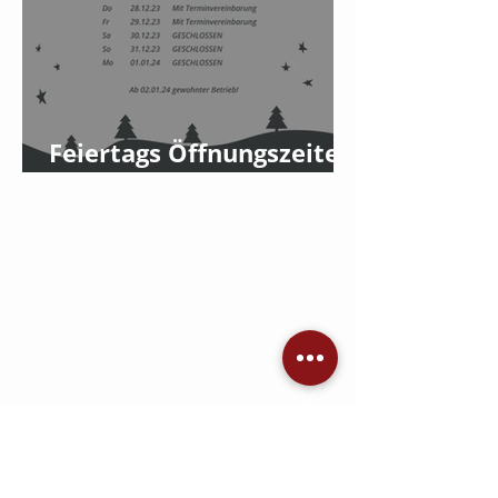
Feiertags Öffnungszeiten
2023
Jetzt Angebot einholen
KONTAKT
AVC Dennis Brandis
Audio • Video • Steuerung •
Sicherheitstechnik •
Raumkonzepte
Adlergestell 777