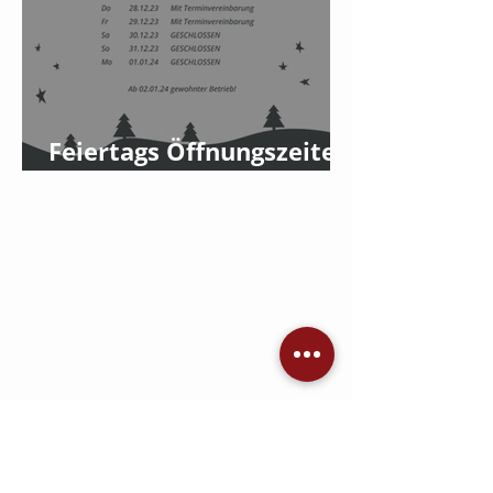
Feiertags Öffnungszeiten
2023
Jetzt Angebot einholen
KONTAKT
AVC Dennis Brandis
Audio • Video • Steuerung •
Sicherheitstechnik •
Raumkonzepte
Adlergestell 777