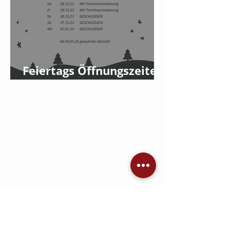
Feiertags Öffnungszeiten
2023
Jetzt Angebot einholen
KONTAKT
AVC Dennis Brandis
Audio • Video • Steuerung •
Sicherheitstechnik •
Raumkonzepte
Adlergestell 777