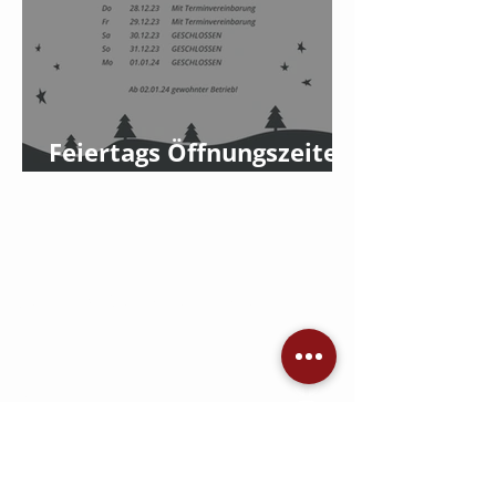
Feiertags Öffnungszeiten
2023
Jetzt Angebot einholen
KONTAKT
AVC Dennis Brandis
Audio • Video • Steuerung •
Sicherheitstechnik •
Raumkonzepte
Adlergestell 777