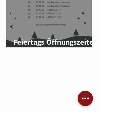
Feiertags Öffnungszeiten
2023
Jetzt Angebot einholen
KONTAKT
AVC Dennis Brandis
Audio • Video • Steuerung •
Sicherheitstechnik •
Raumkonzepte
Adlergestell 777