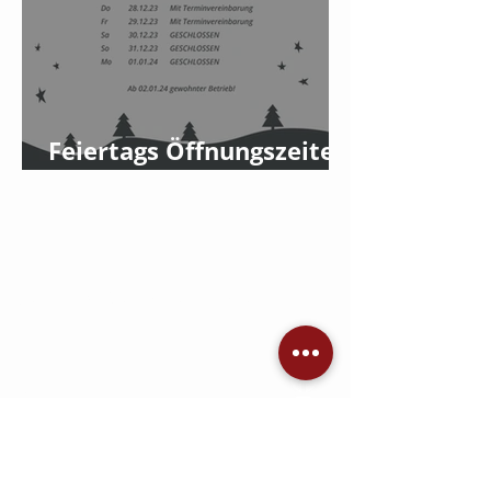
Feiertags Öffnungszeiten
2023
Jetzt Angebot einholen
KONTAKT
AVC Dennis Brandis
Audio • Video • Steuerung •
Sicherheitstechnik •
Raumkonzepte
Adlergestell 777