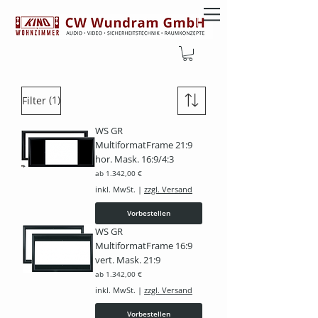
SHOP
LEINWAND
(1)
Filter
WS GR
MultiformatFrame 21:9
hor. Mask. 16:9/4:3
Sale-Preis
ab
1.342,00 €
inkl. MwSt.
|
zzgl. Versand
Vorbestellen
WS GR
MultiformatFrame 16:9
vert. Mask. 21:9
Sale-Preis
ab
1.342,00 €
inkl. MwSt.
|
zzgl. Versand
Vorbestellen