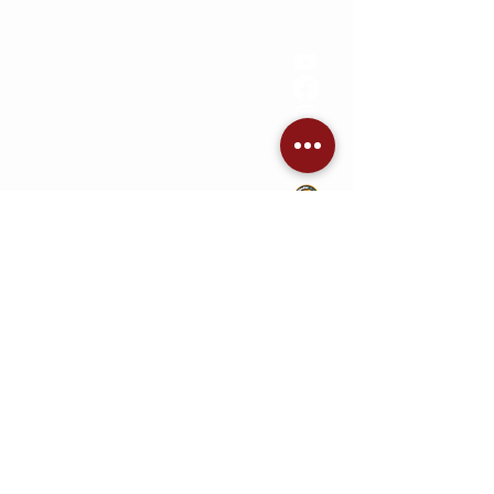
Jetzt Angebot einholen
KONTAKT
AVC Dennis Brandis
Audio • Video • Steuerung •
Sicherheitstechnik •
Raumkonzepte
Adlergestell 777
12527 Berlin
Telefon: 030 53218000
Email:
kontakt@heimkino.berlin
KONTAKT Onlineshop
CW Wundram GmbH
Adlergestell 777
12527 Berlin
Telefon: 030 67069029