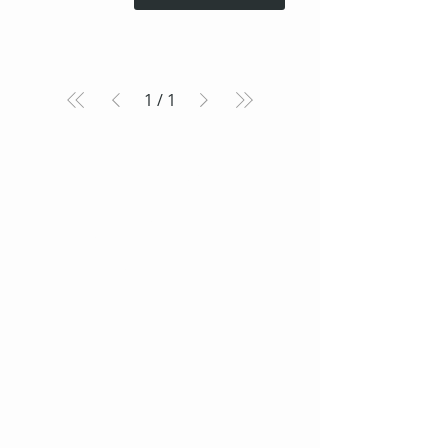
1
/
1
Lieferzeiten & -Kosten ↑
Allgemeine Lieferzeit:
Lagerware 3-7 Tage Lieferzeit
Bestellware auf Anfrage
Lieferkosten ab 5,99€
(produktabhängig)