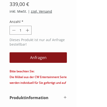
Preis
339,00 €
inkl. MwSt.
|
zzgl. Versand
Anzahl
*
Dieses Produkt ist nur auf Anfrage
bestellbar!
Anfragen
Bitte beachten Sie:
Die Möbel aus der CW Entertainment Serie
werden individuell für Sie gefertigt und auf
Ihre Bedürfnisse angepasst. Diese sind
vom Widerrufsrecht ausgeschlossen.
Produktinformation
Daher ist eine genaue Planung
unerlässlich und die vorherige Beratung
Bei dieser Option wird in zwei